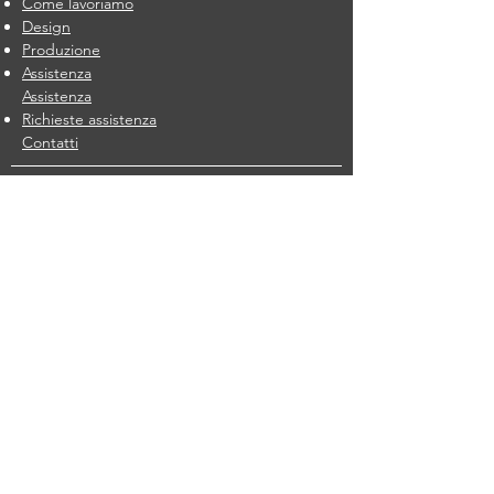
Come lavoriamo
Design
Produzione
Assistenza
Assistenza
Richieste assistenza
Contatti
Prodotti
Treni elettrici
New train
Eco Express
Jolly Train
Motobruco
Treni diesel
New train
Eco Express
Jolly Train
Motobruco
Treni su Rotaia
Mississippi