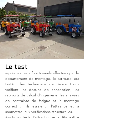
Le test
Après les tests fonctionnels effectués par le
département de montage, le carrousel est
testé : les techniciens de Berica Trains
vérifient les dessins de conception, les
rapports de calcul d'ingénierie, les analyses
de contrainte de fatigue et le montage
correct ;
ils essaient
l'attirance et la
soumettre
aux vérifications structurelles.
Après les tests, l'attraction est prête à être