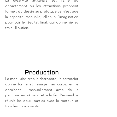
La créativité artisanale est l'âme du
département où les attractions prennent
forme : du dessin au prototype ce n'est que
la capacité manuelle, alliée à l'imagination
pour voir le résultat final, qui donne vie au
train lilliputien.
Production
Le menuisier crée la charpente, le carrossier
donne forme et
image
au corps, en le
dessinant
manuellement avec de la
peinture en aérosol, et à la fin
l'ensemble
réunit les deux parties avec le moteur et
tous les composants.