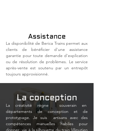
Assistance
La disponibilité de Berica Trains permet aux
clients de bénéficier d'une assistance
garantie pour toute demande d'explication
ou de résolution de problèmes. Le service
après-vente est soutenu par un entrepôt
toujours approvisionné.
La conception
La créativité règne
souverain en
départements de conception et de
prototypage. Je suis
artisans avec des
compétences manuelles habiles pour
donner
vie à la silhouette du train lilliputien