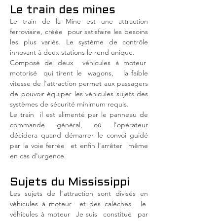
Le train des mines
Le train de la Mine est une attraction
ferroviaire, créée
pour satisfaire les besoins
les plus variés. Le système de contrôle
innovant à deux stations le rend unique.
Composé de deux
véhicules à moteur
motorisé
qui tirent le
wagons,
la faible
vitesse de l'attraction permet aux passagers
de pouvoir équiper les véhicules sujets des
systèmes de sécurité minimum requis.
Le train
il est alimenté par le panneau de
commande général, où l'opérateur
décidera quand démarrer le convoi guidé
par la voie ferrée
et enfin l'arrêter
même
en cas d'urgence.
Sujets du Mississippi
Les sujets de l'attraction sont divisés en
véhicules à moteur
et des calèches.
le
véhicules à moteur
Je suis
constitué
par