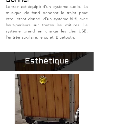
Sonner
Le train est équipé d'un
systeme audio.
La
musique de fond pendant le trajet peut
être
étant donné
d'un système hi-fi, avec
haut-parleurs sur toutes les voitures. Le
système prend en charge les clés USB,
l'entrée auxiliaire, le cd et
Bluetooth.
Esthétique