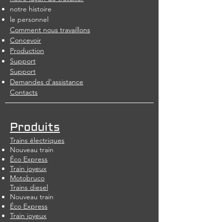
notre histoire
le personnel
Comment nous travaillons
Concevoir
Production
Support
Support
Demandes d'assistance
Contacts
Produits
Trains électriques
Nouveau train
Éco Express
Train joyeux
Motobruco
Trains diesel
Nouveau train
Éco Express
Train joyeux