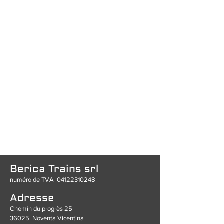
Berica Trains srl
numéro de TVA
04122310248
Adresse
Chemin du progrès 25
36025
Noventa Vicentina