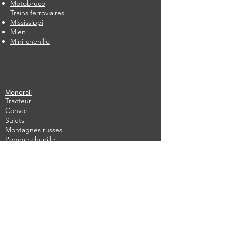
Motobruco
Trains ferroviaires
Mississippi
Mien
Mini-chenille
Monorail
Tracteur
Convoi
Sujets
Montagnes russes
​
Pomme chenille
En stock
​
Utilisé
Écrivez-nous
immédiatement
Remplissez le formulaire