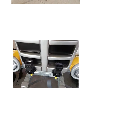
Système automatique
L'attraction comprend deux capteurs
photoélectriques capables d'activer les freins s'ils
sont
il y a des obstacles.